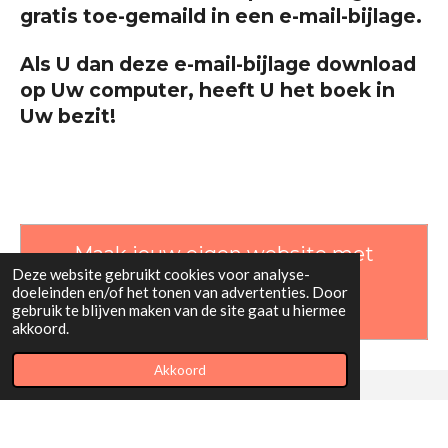
gratis toe-gemaild
in een e-mail-bijlage.
Als U dan deze e-mail-bijlage download
op Uw computer,
heeft U het boek in
Uw bezit!
Maak jouw eigen website met
Deze website gebruikt cookies voor analyse-
JouwWeb
doeleinden en/of het tonen van advertenties. Door
gebruik te blijven maken van de site gaat u hiermee
akkoord.
Akkoord
© 2021 tussen twijfel en angst